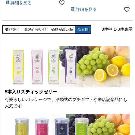
詳細を見る
詳細を見る
8
件中
1
-
8
件表示
並び替え
価格が安い順
価格が高い順
新着順
5本入りスティックゼリー
可愛らしいパッケージで、結婚式のプチギフトや来店記念品にも
人気です