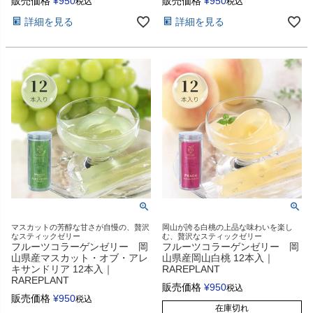
販売価格
¥
950
販売価格
¥
950
税込
税込
詳細を見る
詳細を見る
マスカットの芳醇な甘さが自慢の、贅沢
岡山が誇る白桃の上品な味わいを楽し
なスティックゼリー
む、贅沢なスティックゼリー
フルーツコラーゲンゼリー 岡
フルーツコラーゲンゼリー 岡
山県産マスカット・オブ・アレ
山県産岡山白桃 12本入｜
キサンドリア 12本入｜
RAREPLANT
RAREPLANT
販売価格
¥
950
税込
販売価格
¥
950
税込
在庫切れ