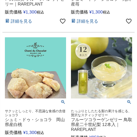
リー｜RAREPLANT
産苺
販売価格
¥
1,300
販売価格
¥
1,300
税込
税込
詳細を見る
詳細を見る
サクッとしっとり、不思議な食感の含侵
たっぷりとしたたる梨の果汁を感じる、
ショコラ
贅沢なスティックゼリー
シュミ・ドゥ・ショコラ 岡山
フルーツコラーゲンゼリー 鳥取
県産白桃
県産二十世紀梨 12本入｜
RAREPLANT
販売価格
¥
1,300
税込