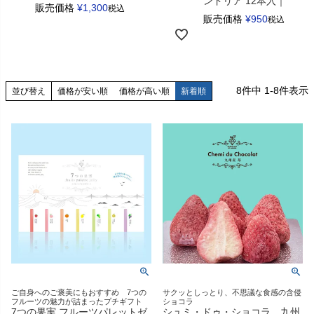
ンドリア 12本入｜RARE
販売価格
¥
1,300
税込
販売価格
¥
950
税込
8
件中
1
-
8
件表示
並び替え
価格が安い順
価格が高い順
新着順
ご自身へのご褒美にもおすすめ 7つの
サクッとしっとり、不思議な食感の含侵
フルーツの魅力が詰まったプチギフト
ショコラ
7つの果実 フルーツパレットゼ
シュミ・ドゥ・ショコラ 九州