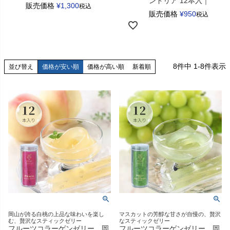
ンドリア 12本入｜RARE
販売価格
¥
1,300
税込
販売価格
¥
950
税込
8
件中
1
-
8
件表示
並び替え
価格が安い順
価格が高い順
新着順
岡山が誇る白桃の上品な味わいを楽し
マスカットの芳醇な甘さが自慢の、贅沢
む、贅沢なスティックゼリー
なスティックゼリー
フルーツコラーゲンゼリー 岡
フルーツコラーゲンゼリー 岡