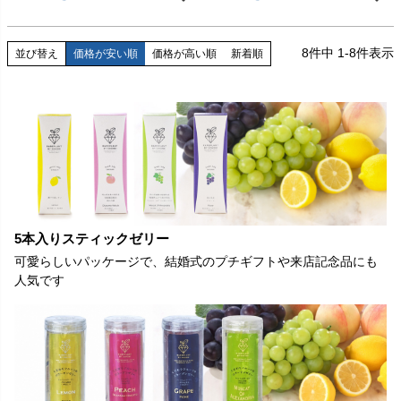
8
件中
1
-
8
件表示
並び替え
価格が安い順
価格が高い順
新着順
5本入りスティックゼリー
可愛らしいパッケージで、結婚式のプチギフトや来店記念品にも
人気です