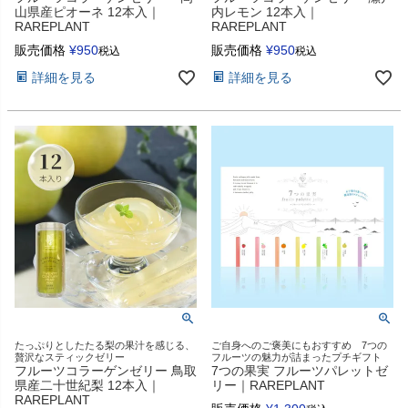
山県産ピオーネ 12本入｜
内レモン 12本入｜
RAREPLANT
RAREPLANT
販売価格
¥
950
販売価格
¥
950
税込
税込
詳細を見る
詳細を見る
たっぷりとしたたる梨の果汁を感じる、
ご自身へのご褒美にもおすすめ 7つの
贅沢なスティックゼリー
フルーツの魅力が詰まったプチギフト
フルーツコラーゲンゼリー 鳥取
7つの果実 フルーツパレットゼ
県産二十世紀梨 12本入｜
リー｜RAREPLANT
RAREPLANT