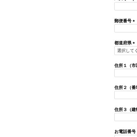
郵便番号
(
必
須
都道府県
)
(
必
須
住所１（市
)
住所２（番
住所３（建
お電話番号