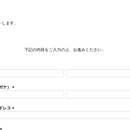
トします。
下記の内容をご入力の上、お進みください。
ガナ）
(
必
須
ドレス
)
(
必
須