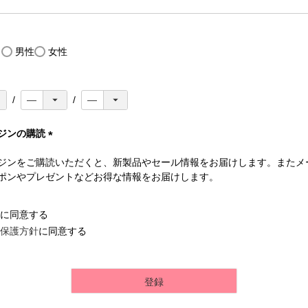
(
必
須
)
し
男性
女性
ジンの購読
(
ジンをご購読いただくと、新製品やセール情報をお届けします。またメ
必
ポンやプレゼントなどお得な情報をお届けします。
須
)
に同意する
保護方針
に同意する
登録