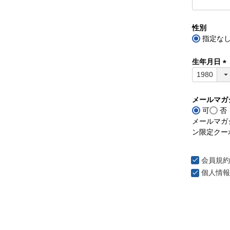
性別
指定な
生年月日
(
必
須
メールマガ
)
可
否
メールマガ
ン限定クー
会員規約
個人情報