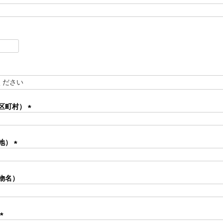
)
(
必
須
)
区町村）
(
必
須
地）
)
(
必
須
物名）
)