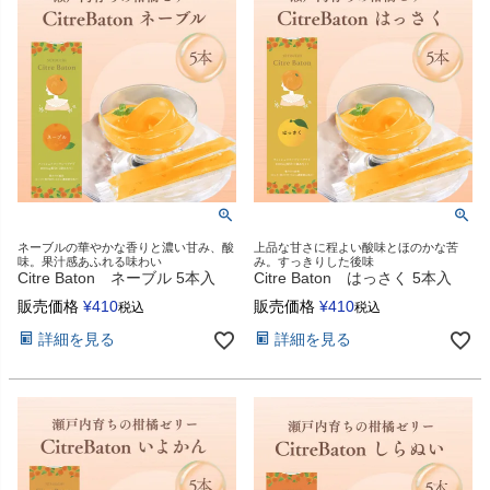
ネーブルの華やかな香りと濃い甘み、酸
上品な甘さに程よい酸味とほのかな苦
味。果汁感あふれる味わい
み。すっきりした後味
Citre Baton ネーブル 5本入
Citre Baton はっさく 5本入
販売価格
¥
410
販売価格
¥
410
税込
税込
詳細を見る
詳細を見る