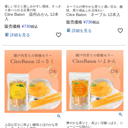
優しい甘さと親しみやすい風味。すっき
ネーブルの華やかな香りと濃い甘み、酸
り食べられる定番の味
味。果汁感あふれる味わい
Citre Baton 温州みかん 12本
Citre Baton ネーブル 12本入
入
販売価格
¥
730
税込
販売価格
¥
730
税込
詳細を見る
詳細を見る
爽やかな香りと、程よい甘酸っぱさ。ジ
上品な甘さに程よい酸味とほのかな苦
ューシーな味わい