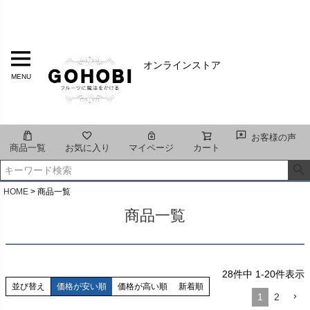
オンラインストア
MENU
お客様の声
商品一覧
お気に入り
マイページ
カート
HOME
商品一覧
商品一覧
28
件中
1
-
20
件表示
並び替え
価格が安い順
価格が高い順
新着順
1
2