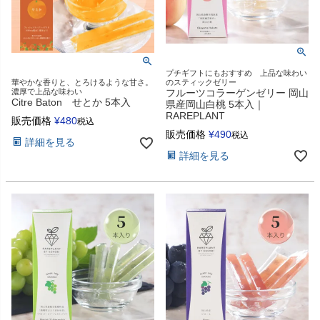
プチギフトにもおすすめ 上品な味わい
のスティックゼリー
華やかな香りと、とろけるような甘さ。
フルーツコラーゲンゼリー 岡山
濃厚で上品な味わい
Citre Baton せとか 5本入
県産岡山白桃 5本入｜
RAREPLANT
販売価格
¥
480
税込
販売価格
¥
490
税込
詳細を見る
詳細を見る