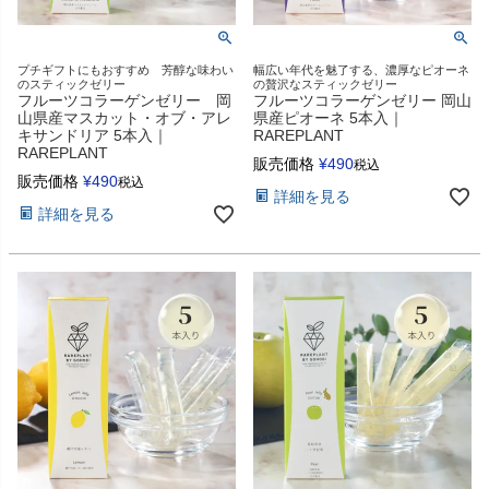
プチギフトにもおすすめ 芳醇な味わい
幅広い年代を魅了する、濃厚なピオーネ
のスティックゼリー
の贅沢なスティックゼリー
フルーツコラーゲンゼリー 岡
フルーツコラーゲンゼリー 岡山
山県産マスカット・オブ・アレ
県産ピオーネ 5本入｜
キサンドリア 5本入｜
RAREPLANT
RAREPLANT
販売価格
¥
490
税込
販売価格
¥
490
税込
詳細を見る
詳細を見る