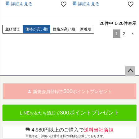
詳細を見る
詳細を見る
28
件中
1
-
20
件表示
並び替え
価格が安い順
価格が高い順
新着順
1
2
ペー
ジト
500
新規会員登録で
ポイントプレゼント
ップ
へ
300ポイントプレゼント
LINEお友だち追加で
4,980円以上のご購入で
送料当社負担
※北海道・沖縄へは通常送料の半額を頂戴しております。