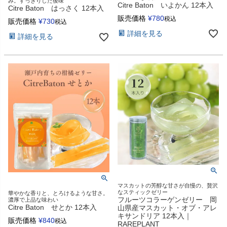
み。すっきりした後味
Citre Baton いよかん 12本入
Citre Baton はっさく 12本入
販売価格
¥
780
税込
販売価格
¥
730
税込
詳細を見る
詳細を見る
マスカットの芳醇な甘さが自慢の、贅沢
なスティックゼリー
華やかな香りと、とろけるような甘さ。
フルーツコラーゲンゼリー 岡
濃厚で上品な味わい
Citre Baton せとか 12本入
山県産マスカット・オブ・アレ
キサンドリア 12本入｜
販売価格
¥
840
税込
RAREPLANT