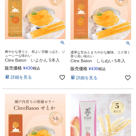
爽やかな香りと、程よい甘酸っぱさ。ジ
濃厚な甘みとまろやかな酸味。コク深く
ューシーな味わい
香り高い味わい
Citre Baton いよかん 5本入
Citre Baton しらぬい 5本入
販売価格
¥
430
販売価格
¥
430
税込
税込
詳細を見る
詳細を見る