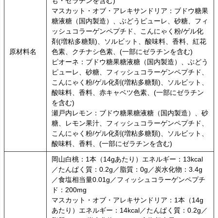
も・ゼラチンを含む)
マスカット・オブ・アレキサンドリア：ブドウ糖果
糖液糖（国内製造）、ぶどうピューレ、砂糖、フィ
ッシュコラーゲンペプチド、こんにゃく粉/ゲル化
剤(増粘多糖類)、ソルビット、酸味料、香料、紅花
原材料名
色素、クチナシ色素、(一部にゼラチンを含む)
ピオーネ：ブドウ糖果糖液糖（国内製造）、ぶどう
ピューレ、砂糖、フィッシュコラーゲンペプチド、
こんにゃく粉/ゲル化剤(増粘多糖類)、ソルビット、
酸味料、香料、赤キャベツ色素、(一部にゼラチン
を含む)
瀬戸内レモン：ブドウ糖果糖液糖（国内製造）、砂
糖、レモン果汁、フィッシュコラーゲンペプチド、
こんにゃく粉/ゲル化剤(増粘多糖類)、ソルビット、
酸味料、香料、(一部にゼラチンを含む)
岡山白桃：1本（14gあたり）エネルギー：13kcal
／たんぱく質：0.2g／脂質：0g／炭水化物：3.4g
／食塩相当量0.01g／フィッシュコラーゲンペプチ
ド：200mg
マスカット・オブ・アレキサンドリア：1本（14g
あたり）エネルギー：14kcal／たんぱく質：0.2g／