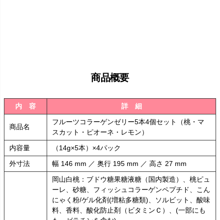
商品概要
内 容
詳 細
フルーツコラーゲンゼリー5本4個セット（桃・マ
商品名
スカット・ピオーネ・レモン）
内容量
（14g×5本）×4パック
外寸法
幅 146 mm ／ 奥行 195 mm ／ 高さ 27 mm
岡山白桃：ブドウ糖果糖液糖（国内製造）、桃ピュ
ーレ、砂糖、フィッシュコラーゲンペプチド、こん
にゃく粉/ゲル化剤(増粘多糖類)、ソルビット、酸味
料、香料、酸化防止剤（ビタミンＣ）、(一部にも