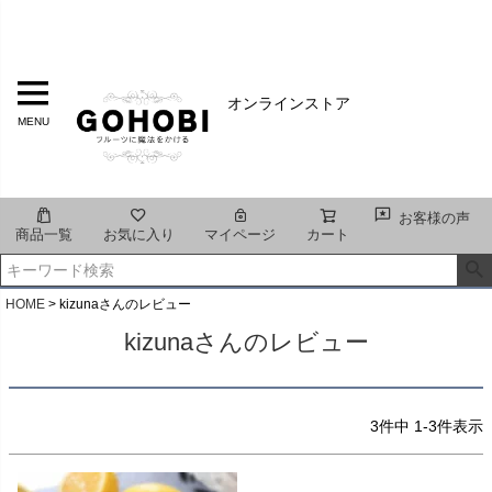
オンラインストア
MENU
お客様の声
商品一覧
お気に入り
マイページ
カート
HOME
kizunaさんのレビュー
kizunaさんのレビュー
3
件中
1
-
3
件表示